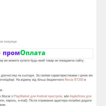
нок покупця
пер ви можете купити будь-який товар не покидаючи сайту.
агностиці на сьогодні. За своїми характеристиками і ціною він
втопідборі. На відміну від більш бюджетного
Mucar BT200
в
я.
к Mucar з
PlayMarket для Android пристроїв
, або
AppleStore для
гін, пароль, e-mail). Після отримання адаптера потрібно додати
ером.