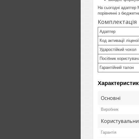
На сьогодні адаптер 
порівнянні з бюджетн
Комплектація
Адаптер
Код активації ліцензі
Ударостійкий чохол
Посібник користувач
Гарантійний талон
Характеристик
Основні
Виробник
Користувальни
Гарантія