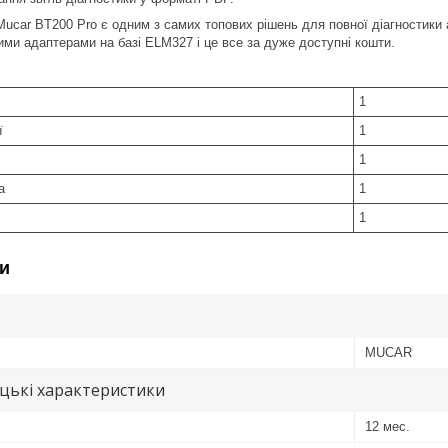
Mucar BT200 Pro є одним з самих топових рішень для повної діагностики
ими адаптерами на базі ELM327 і це все за дуже доступні кошти.
1
ї
1
1
а
1
1
и
MUCAR
цькі характеристики
12 мес.