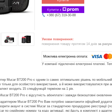
Купити з
+380 (67) 319-30-88
повернення товару протягом 14 днів
за раху
У компанії підключені електронні платежі. Те
ер Mucar BT200 Pro є одним із самих оптимальних рішень по мобільний ді
е тільки для особистого використання, а й може використовуватися при а
млект входить 15 спецфункцій терміном на 1 рік.
ucar BT200 Pro є відсутність абонплати і завжди безкоштовні оновленнн
 адаптером Mucar BT200 Pro Вам потрібно завантажити офіційний додато
творити акаунт в системі Mucar за стандартною процедурою реєстрації (ло
ar по серійному номеру та коду активації, які йдуть в комплекті з адапт