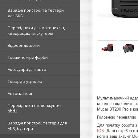
Зарядні пристрої та тестери
для АКБ
Перехідники для мотоциклів,
квадроциклів, скутерів
Відеоендоскопи
Товщиноміри фарби
Аксесуари для авто
Товари з уцінкою
Автосканері
Мультимарочний адапт
ідеально підходить н
Перехідники і подовжувачі
Mucar BT200 Pro в ко
obd2
Головною перевагою M
Зарядні пристрої, тестери для
Для початку роботи з
АКБ, бустери
IOS
. Далі потрібно с
його в ваш акаунт Muc