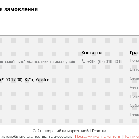
я замовлення
Гра
Поне
автомобільної діагностики та аксесуарів
+380 (67) 319-30-88
Вівт
Сере
 9.00-17.00), Київ, Україна
Четв
Пʼят
Субо
Неді
Сайт створений на маркетплейсі
Prom.ua
"Scanner" магазин автомобільної діагностики та аксесуарів |
Поскаржитися на контент
|
Політика