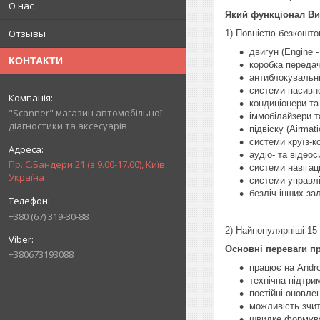
О нас
Який функціонал Ви 
Отзывы
1) Повністю безкошто
двигун (Engine 
КОНТАКТИ
коробка передач
антиблокувальн
системи пасивно
кондиціонери та
"Scanner" магазин автомобільної
іммобілайзери та
діагностики та аксесуарів
підвіску (Airmat
системи круїз-ко
аудіо- та відеос
Пр. С.Бандери 21 (з 9.00-17.00), Київ,
системи навігації
Україна
системи управлін
безліч інших за
+380 (67) 319-30-88
2) Найпопулярніші 15 
Основні переваги пр
+380673193088
працює на Andro
технічна підтрим
постійні оновле
можливість зчит
швидке формуван