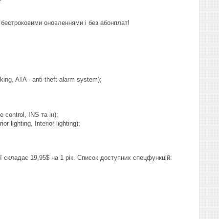
з бестроковими оновленнями і без абонплат!
ng, ATA - anti-theft alarm system);
 control, INS та ін);
ghting, Interior lighting);
ї складає 19,95$ на 1 рік. Список доступних спецфункцій: