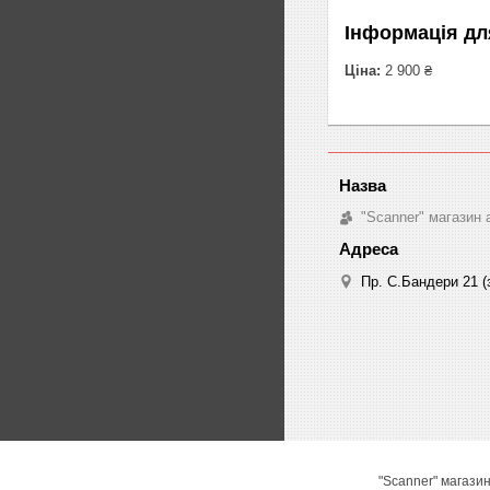
Інформація дл
Ціна:
2 900 ₴
"Scanner" магазин 
Пр. С.Бандери 21 (з