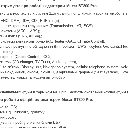
отримуєте при роботі з адаптером Mucar BT200 Pro:
вну діагностику всіх систем 115ти самих популярних марок автомобілів 
- ENG, DME, DDE, CDI, ERE тощо);
 з електронним керуванням (Transmission – AT, EGS);
і системи (АБС – ABS);
ї безпеки (SRS, AirBag);
 системи клімат-контролю (AC/Heater - AAC, Climate Control);
 інше протиугінне обладнання (Immobilizer - EWS, Keyless Go, Central locki
ic тощо);
нтролю (Cruise Control – CC);
истеми (CD-changer, TV-Tuner, Audio system);
 та зв'язку (Display unit, Navigation system, cellular telephone system, Voice
ня сидіннями, склом, люками, дзеркалами, фарами (Seat systems, Exterior li
лежно від марки та моделі автомобіля!
спеціальних функції терміном на 1 рік. Вартість оновлення кожної функці
и роботі з офіційним адаптером Mucar BT200 Pro:
id та IOS;
ка від Thinkcar у додатку;
ння софту;
ування пробігу з різних блоків ЕБУ;
ня звітів діагностики у форматі PDF.