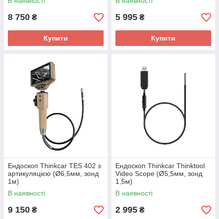
В наявності
В наявності
8 750
5 995
₴
₴
Купити
Купити
Ендоскоп Thinkcar TES 402 з
Ендоскоп Thinkcar Thinktool
артикуляцією (Ø6,5мм, зонд
Video Scope (Ø5,5мм, зонд
1м)
1,5м)
В наявності
В наявності
9 150
2 995
₴
₴