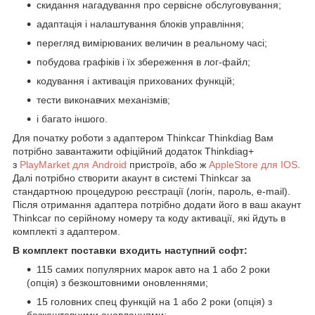
скидання нагадування про сервісне обслуговування;
адаптація і налаштування блоків управління;
перегляд вимірюваних величин в реальному часі;
побудова графіків і їх збереження в лог-файл;
кодування і активація прихованих функцій;
тести виконавчих механізмів;
і багато іншого.
Для початку роботи з адаптером Thinkcar Thinkdiag Вам
потрібно завантажити офіційний додаток Thinkdiag+
з
PlayMarket для Android
пристроїв, або ж
AppleStore для IOS
.
Далі потрібно створити акаунт в системі Thinkcar за
стандартною процедурою реєстрації (логін, пароль, e-mail).
Після отримання адаптера потрібно додати його в ваш акаунт
Thinkcar по серійному номеру та коду активації, які йдуть в
комплекті з адаптером.
В комплект поставки входить наступний софт:
115 самих популярних марок авто на 1 або 2 роки
(опція) з безкоштовними оновленнями;
15 головних спец функцій на 1 або 2 роки (опція) з
безкоштовними оновленнями;