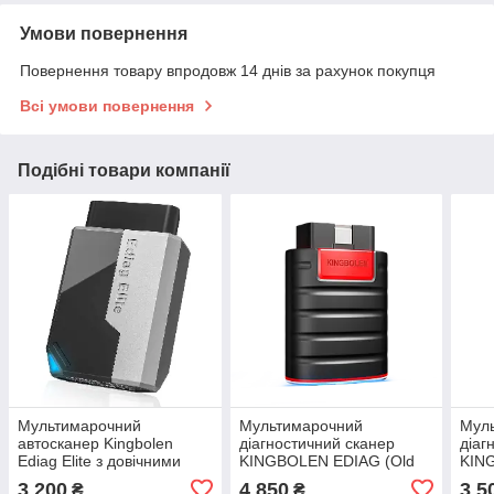
Умови повернення
Повернення товару впродовж 14 днів за рахунок покупця
Всі умови повернення
Подібні товари компанії
Мультимарочний
Мультимарочний
Мул
автосканер Kingbolen
діагностичний сканер
діаг
Ediag Elite з довічними
KINGBOLEN EDIAG (Old
KIN
оновленнями
boot для Diagzone)
офіц
3 200
4 850
3 5
₴
₴