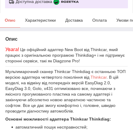
Доступна доставка
Опис
Характеристики
Доставка
Оплата
Умови п
Опис
Увага!
Це офіційний адаптер New Boot від Thinkcar, який
працює з оригінальною програмою Thinkdiag+ і не підтримує
сторонні сервіси, такі як Diagzone Pro!
Мультимарочний сканер Thinkcar Thinkdiag є останньою ТОП
версією адаптера четвертого покоління від
Thinkcar
. В цій
моделі, на відміну від попередніх версій EasyDiag 2.0,
EasyDiag 3.0, Golo, x431 оптимізовано все, починаючи з
якісного прогумованого пластика на самому адаптері і
закінчуючи абсолютно новою апаратною частиною та
софтом. Все це дає змогу комфортно і, головне, швидко
проводити діагностику автомобілів.
Основні можливості адаптера Thinkcar Thinkdiag:
автоматичний пошук несправностей;