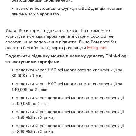
повністю безкоштовна функція OBD2 для діагностики
двигуна всіх марок авто.
Увага! Коли термін підписки спливає, Ви не зможете
користуватися адаптером навіть зі старим софтом, не
сплативши за подовження підписки. Якщо Вам потрібен
адаптер без абонплат, варто розглянути
Ediag mini
.
Подовжити підписку можна в самому додатку Thinkdiag+
за наступними тарифами:
оплатити через НАС всі марки авто та спецфункції за
80,00$ на 1 рік;
оплатити через НАС всі марки авто та спецфункції за
140,00$ на 2 роки;
оплатити через додаток всі марки авто та спецфункції
за 99,95$ на 1 рік;
оплатити через додаток всі марки авто та спецфункції
за 159,95$ на 2 роки;
оплатити через додаток всі марки авто та спецфункції
за 239,95$ на 3 роки.