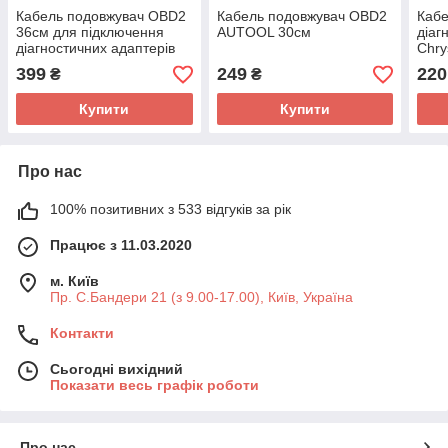
Кабель подовжувач OBD2
Кабель подовжувач OBD2
Кабе
36см для підключення
AUTOOL 30см
діаг
діагностичних адаптерів
Chry
LANC
399
249
220
₴
₴
Купити
Купити
Про нас
100% позитивних з 533 відгуків за рік
Працює з 11.03.2020
м. Київ
Пр. С.Бандери 21 (з 9.00-17.00), Київ, Україна
Контакти
Сьогодні вихідний
Показати весь графік роботи
Про нас