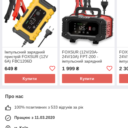
Імпульсний зарядний
FOXSUR (12V/20A-
FOX
пристрій FOXSUR (12V
24V/10A) FPT-200 -
24V/
6A) FBC1206D
імпульсний зарядний
імпу
пристрій, десульфатор
прис
649
1 999
2 3
₴
₴
буст
Купити
Купити
Про нас
100% позитивних з 533 відгуків за рік
Працює з 11.03.2020
м. Київ