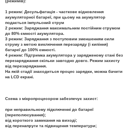
(режимів):
1 режим: Десульфатація - часткове відновлення
акумуляторної батареї, при цьому на акумулятор
подається імпульсний струм
2 режим: Заряджання максимальним постійним струмом
до 80% ємності акумулятора.
3 режим: Заряджання з поступовим зменшенням сили
струму з метою виключення перезаряду (і кипіння)
батареї до 100% ємності.
4 режим: Підтримка акумулятора у зарядженому стані без
перезаряджання скільки завгодно довго. Режим захисту
від перезаряджання.
На якій стадії знаходиться процес зарядки, можна бачити
на LCD екрані.
Схема з мікропроцесором забезпечує захист:
при неправильному підключенні до батареї
(переполюсування);
від короткого замикання на виході;
від перенапруги та підвищення температури;