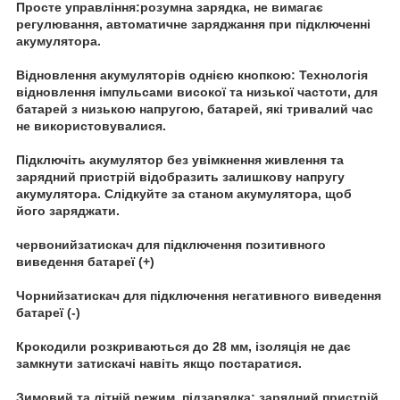
Просте управління:розумна зарядка, не вимагає
регулювання, автоматичне заряджання при підключенні
акумулятора.
Відновлення акумуляторів однією кнопкою: Технологія
відновлення імпульсами високої та низької частоти, для
батарей з низькою напругою, батарей, які тривалий час
не використовувалися.
Підключіть акумулятор без увімкнення живлення та
зарядний пристрій відобразить залишкову напругу
акумулятора. Слідкуйте за станом акумулятора, щоб
його заряджати.
червонийзатискач для підключення позитивного
виведення батареї (+)
Чорнийзатискач для підключення негативного виведення
батареї (-)
Крокодили розкриваються до 28 мм, ізоляція не дає
замкнути затискачі навіть якщо постаратися.
Зимовий та літній режим, підзарядка: зарядний пристрій