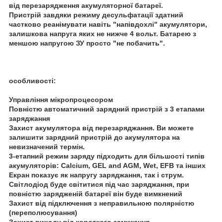
від перезарядження акумуляторної батареї.
Пристрій завдяки режиму десульфатації здатний
частково реанімувати навіть "напівдохлі" акумулятори,
залишкова напруга яких не нижче 4 вольт. Батарею з
меншою напругою ЗУ просто "не побачить".
особливості:
Управління мікропроцесором
Повністю автоматичний зарядний пристрій з 3 етапами
заряджання
Захист акумулятора від перезаряджання. Ви можете
залишити зарядний пристрій до акумулятора на
невизначений термін.
3-етапний режим заряду підходить для більшості типів
акумуляторів: Calcium, GEL and AGM, Wet, EFB та інших
Екран показує як напругу заряджання, так і струм.
Світлодіод буде світитися під час заряджання, при
повністю зарядженій батареї він буде вимкнений
Захист від підключення з неправильною полярністю
(переполюсування)
Захист виходу від короткого замикання