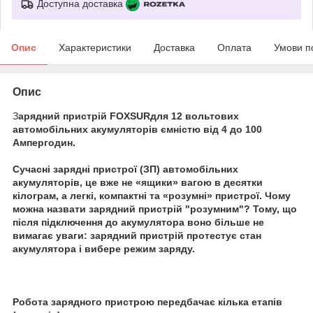
Доступна доставка
Опис
Характеристики
Доставка
Оплата
Умови п
Опис
З
арядний пристрій FOXSURдля 12 вольтових
автомобільних акумуляторів ємністю від 4 до 100
Ампергодин.
Сучасні зарядні пристрої (ЗП) автомобільних
акумуляторів, це вже не «ящики» вагою в десятки
кілограм, а легкі, компактні та «розумні» пристрої. Чому
можна назвати зарядний пристрій "розумним"? Тому, що
після підключення до акумулятора воно більше не
вимагає уваги: ​​зарядний пристрій протестує стан
акумулятора і вибере режим заряду.
Робота зарядного пристрою передбачає кілька етапів