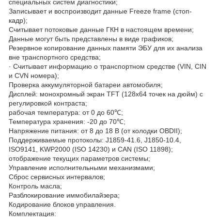
специальных систем диагностики;
Записывает и воспроизводит данные Freeze frame (стоп-
кадр);
Считывает потоковые данные ГКН в настоящем времени;
Данные могут быть представлены в виде графиков;
Резервное копирование данных памяти ЭБУ для их анализа
вне транспортного средства;
· Считывает информацию о транспортном средстве (VIN, CIN
и CVN номера);
Проверка аккумуляторной батареи автомобиля;
Дисплей: монохромный экран TFT (128х64 точек на дюйм) с
регулировкой контраста;
рабочая температура: от 0 до 60℃;
Температура хранения: -20 до 70℃;
Напряжение питания: от 8 до 18 В (от колодки OBDII);
Поддерживаемые протоколы: J1859-41.6, J1850-10.4,
ISO9141, KWP2000 (ISO 14230) и CAN (ISO 11898);
отображение текущих параметров системы;
Управление исполнительными механизмами;
Сброс сервисных интервалов;
Контроль масла;
Разблокирование иммобилайзера;
Кодирование блоков управления.
Комплектация: