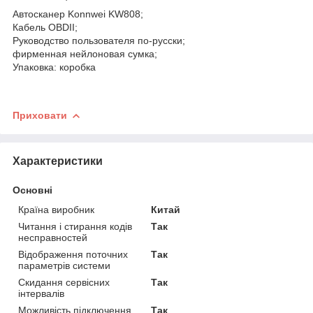
Автосканер Konnwei KW808;
Кабель OBDII;
Руководство пользователя по-русски;
фирменная нейлоновая сумка;
Упаковка: коробка
Приховати
Характеристики
Основні
Країна виробник
Китай
Читання і стирання кодів
Так
несправностей
Відображення поточних
Так
параметрів системи
Скидання сервісних
Так
інтервалів
Можливість підключення
Так