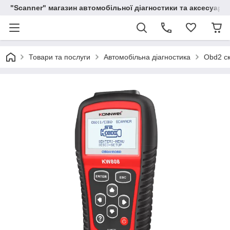
"Scanner" магазин автомобільної діагностики та аксесуарів
Товари та послуги
Автомобільна діагностика
Obd2 с