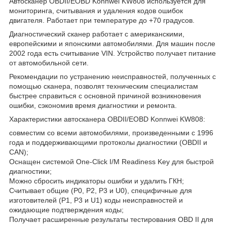
Автосканер OBDII/EOBD Konnwei KW808 используется для
мониторинга, считывания и удаления кодов ошибок
двигателя. Работает при температуре до +70 градусов.
Диагностический сканер работает с американскими,
европейскими и японскими автомобилями. Для машин после
2002 года есть считывание VIN. Устройство получает питание
от автомобильной сети.
Рекомендации по устранению неисправностей, полученных с
помощью сканера, позволят техническим специалистам
быстрее справиться с основной причиной возникновения
ошибки, сэкономив время диагностики и ремонта.
Характеристики автосканера OBDII/EOBD Konnwei KW808:
совместим со всеми автомобилями, произведенными с 1996
года и поддерживающими протоколы диагностики (OBDII и
CAN);
Оснащен системой One-Click I/M Readiness Key для быстрой
диагностики;
Можно сбросить индикаторы ошибки и удалить ГКН;
Считывает общие (P0, P2, P3 и U0), специфичные для
изготовителей (P1, P3 и U1) коды неисправностей и
ожидающие подтверждения коды;
Получает расширенные результаты тестирования OBD II для