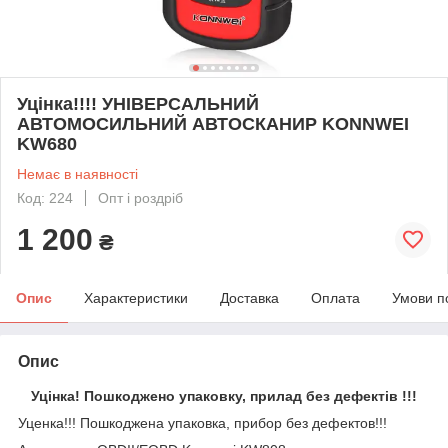
Уцінка!!!! УНІВЕРСАЛЬНИЙ
АВТОМОСИЛЬНИЙ АВТОСКАНИР KONNWEI
KW680
Немає в наявності
Код: 224
Опт і роздріб
1 200
₴
Опис
Характеристики
Доставка
Оплата
Умови п
Опис
Уцінка! Пошкоджено упаковку, прилад без дефектів !!!
Уценка!!! Пошкоджена упаковка, прибор без дефектов!!!