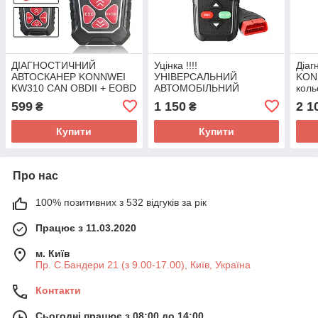
ДІАГНОСТИЧНИЙ
Уцінка !!!!
Діаг
АВТОСКАНЕР KONNWEI
УНІВЕРСАЛЬНИЙ
KON
KW310 CAN OBDII + EOBD
АВТОМОБІЛЬНИЙ
коль
CODE READER
АВТОСКАНЕР KONNWEI
діаг
599
1 150
2 1
₴
₴
KW680
Купити
Купити
Про нас
100% позитивних з 532 відгуків за рік
Працює з 11.03.2020
м. Київ
Пр. С.Бандери 21 (з 9.00-17.00), Київ, Україна
Контакти
Сьогодні працює з 08:00 до 14:00