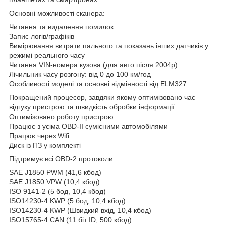
Основні можливості сканера:
Читання та видалення помилок
Запис логів/графіків
Вимірювання витрати пального та показань інших датчиків у
режимі реального часу
Читання VIN-номера кузова (для авто після 2004р)
Лічильник часу розгону: від 0 до 100 км/год
Особливості моделі та основні відмінності від ELM327:
Покращений процесор, завдяки якому оптимізовано час
відгуку пристрою та швидкість обробки інформації
Оптимізовано роботу пристрою
Працює з усіма OBD-II сумісними автомобілями
Працює через Wifi
Диск із ПЗ у комплекті
Підтримує всі OBD-2 протоколи:
SAE J1850 PWM (41,6 кбод)
SAE J1850 VPW (10,4 кбод)
ISO 9141-2 (5 бод, 10,4 кбод)
ISO14230-4 KWP (5 бод, 10,4 кбод)
ISO14230-4 KWP (Швидкий вхід, 10,4 кбод)
ISO15765-4 CAN (11 біт ID, 500 кбод)