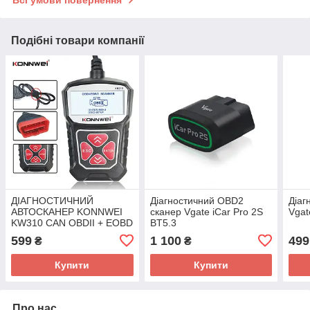
Всі умови повернення
Подібні товари компанії
ДІАГНОСТИЧНИЙ
Діагностичний OBD2
Діаг
АВТОСКАНЕР KONNWEI
сканер Vgate iCar Pro 2S
Vgat
KW310 CAN OBDII + EOBD
BT5.3
CODE READER
iOS/Android/Windows
599
1 100
499
₴
₴
Купити
Купити
Про нас