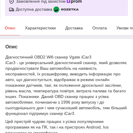
Замовлення під захистом
Доступна доставка
Опис
Характеристики
Доставка
Оплата
Умови п
Опис
Діагностичний OBD2 Wifi сканер Vgate iCar3
iCar3 - це універсальний діагностичний сканер, який дозволяє
продіагностувати Ваш автомобіль на наявність
несправностей, їх розшифровку, виводить інформацію про
авто, що діагностується, відображає в режимі онлайн
показники датчиків, такі, як положення дросельної заслінки,
рівень масла, температура повітря, витрата палива та багато
інших. Показники. Даний OBD сканер працює з усіма
автомобілями, починаючи з 1996 року випуску і до
сьогоднішнього дня і чим сучасніший автомобіль, тим більший
функціонал підтримує сканер iCar3.
Цей пристрій чудово працює з усіма популярними
програмами як на ПК, так і на пристроях Android, Ios
планшетах та смартфонах.