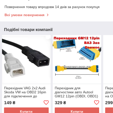
Повернення товару впродовж 14 днів за рахунок покупця
Всі умови повернення
Подібні товари компанії
Перехідник VAG 2x2 Audi
Перехідник для
Пере
Skoda VW на OBD2 16pin
діагностики авто Autool
діаг
для підключення до
GM12 12pin (OBDI, OBD1)
на 
діагностики авто VAG
на OBD2 16pin (ВАЗ,
розп
149
329
299
₴
₴
Daewoo)
Купити
Купити