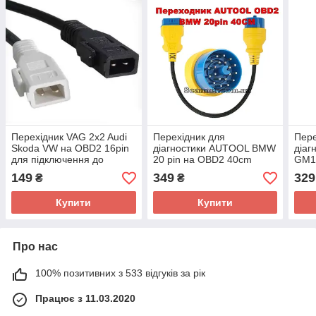
Перехідник VAG 2x2 Audi
Перехідник для
Пере
Skoda VW на OBD2 16pin
діагностики AUTOOL BMW
діаг
для підключення до
20 pin на OBD2 40cm
GM12
діагностики авто VAG
на O
149
349
329
₴
₴
Dae
Купити
Купити
Про нас
100% позитивних з 533 відгуків за рік
Працює з 11.03.2020