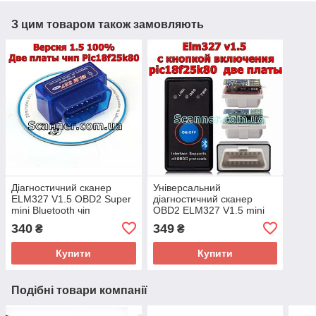
З цим товаром також замовляють
Діагностичний сканер
Універсальний
ELM327 V1.5 OBD2 Super
діагностичний сканер
mini Bluetooth чіп
OBD2 ELM327 V1.5 mini
pic18f25k80 Leaf Версія
Bluetooth з кнопкою
340
349
₴
₴
1.5 100%
ON/OFF pic18f25k80
Версія 1.5
Купити
Купити
Подібні товари компанії